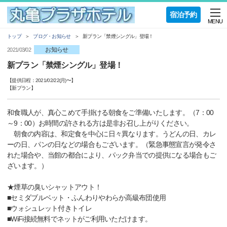
宿泊予約
MENU
トップ
ブログ・お知らせ
新プラン「禁煙シングル」登場！
お知らせ
2021/03/02
新プラン「禁煙シングル」登場！
【提供日程：
2021/02/22(月)
〜】
【
新プラン
】
和食職人が、真心こめて手掛ける朝食をご準備いたします。（7：00
～9：00）お時間の許される方は是非お召し上がりください。
朝食の内容は、和定食を中心に日々異なります。うどんの日、カレ
ーの日、パンの日などの場合もございます。（緊急事態宣言が発令さ
れた場合や、当館の都合により、パック弁当での提供になる場合もご
ざいます。）
★煙草の臭いシャットアウト！
■セミダブルベット・ふんわりやわらか高級布団使用
■ウォシュレット付きトイレ
■WiFi接続無料でネットがご利用いただけます。