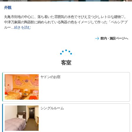
外観
丸亀市街地の中心に、落ち着いた雰囲気の水色でそびえ立つ少しレトロな建物♡。
中津万象園の陶器館に納められている陶器の色をイメージして作った「ペルシアブ
ルー
…
続きを読む
館内・施設ページへ
客室
ヤドンのお宿
シングルルーム