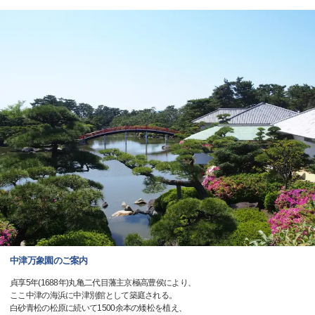
中津万象園のご案内
貞享5年(1688年)丸亀二代目藩主京極高豊侯により、
ここ中津の海浜に中津別館として築庭される。
白砂青松の松原に続いて1500余本の矮松を植え、