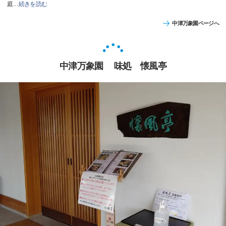
庭
…
続きを読む
中津万象園ページへ
中津万象園 味処 懐風亭