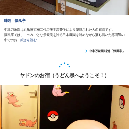
味処 懐風亭
中津万象園は丸亀藩京極二代目藩主高豊侯により築庭された大名庭園です。
懐風亭では、このみごとな景観美を誇る日本庭園を眺めながら落ち着いた雰囲気の
中でのお
…
続きを読む
中津万象園 味処「懐風亭」
ヤドンのお宿（うどん県へようこそ！）