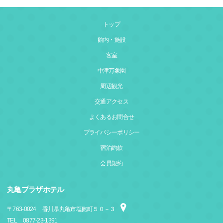
トップ
館内・施設
客室
中津万象園
周辺観光
交通アクセス
よくあるお問合せ
プライバシーポリシー
宿泊約款
会員規約
丸亀プラザホテル
〒
763-0024
香川県丸亀市塩飽町５０－３
TEL
0877-23-1391