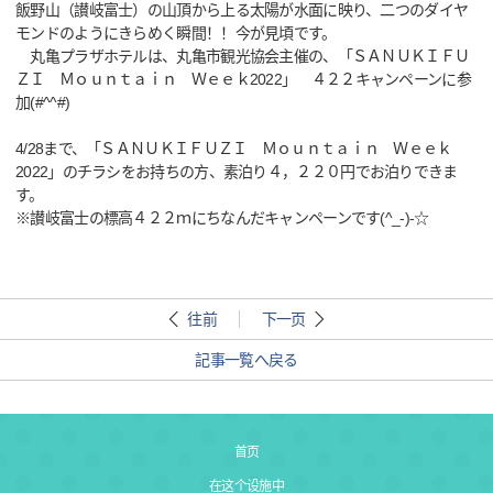
飯野山（讃岐富士）の山頂から上る太陽が水面に映り、二つのダイヤ
モンドのようにきらめく瞬間！！今が見頃です。
丸亀プラザホテルは、丸亀市観光協会主催の、「ＳＡＮＵＫＩＦＵ
ＺＩ Ｍｏｕｎｔａｉｎ Ｗｅｅｋ2022」 ４２２キャンペーンに参
加(#^^#)
4/28まで、「ＳＡＮＵＫＩＦＵＺＩ Ｍｏｕｎｔａｉｎ Ｗｅｅｋ
2022」のチラシをお持ちの方、素泊り４，２２０円でお泊りできま
す。
※讃岐富士の標高４２２ｍにちなんだキャンペーンです(^_-)-☆
往前
下一页
記事一覧へ戻る
首页
在这个设施中