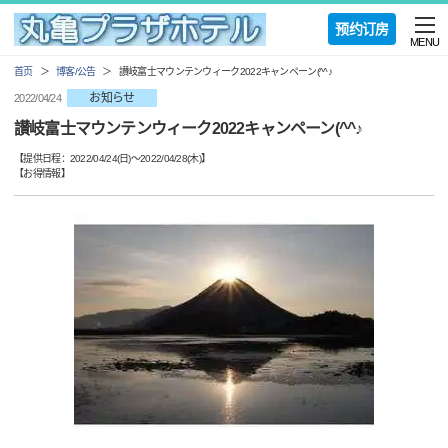
预约订房
MENU
首页
博客/公告
讃岐富士マウンテンウィーク2022キャンペーン(^^♪
お知らせ
2022/04/24
讃岐富士マウンテンウィーク2022キャンペーン(^^♪
【提供日程：
2022/04/24(日)
〜
2022/04/28(木)
】
【
お得情報
】