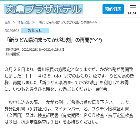
预约订房
MENU
首页
博客/公告
「新うどん県泊まってかがわ割」の再開(*^-^*)
お知らせ
2022/03/28
「新うどん県泊まってかがわ割」の再開(*^-^*)
【提供日程：
2022/03/28(月)
〜
2022/04/28(木)
】
【
お得情報
】
３月２８日より、香川県民の方限定となりますが、かがわ割が再開致
しました！！！ ４/２８（木）までのお泊り対象です。うどん県の皆
様、再開しました「新うどん県泊まってかがわ割」を利用してお得
に、いつもと違うひと時を、お過ごしください。(#^^#)
お申し込みの際、「かがわ割」ご希望の旨お伝え下さい。 また、
身分証明書（免許証又は、マイナンバー）と、ワクチン接種証明書
（２回目）又は、検査証明書（有効期限：ＰＣＲ検査・抗原定量検査
は３日、抗原定性検査は１日）をお持ちください。