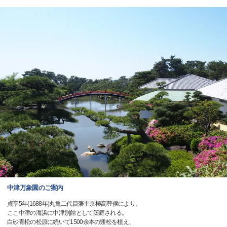
中津万象園のご案内
貞享5年(1688年)丸亀二代目藩主京極高豊侯により、
ここ中津の海浜に中津別館として築庭される。
白砂青松の松原に続いて1500余本の矮松を植え、