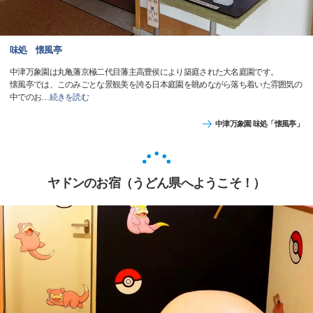
味処 懐風亭
中津万象園は丸亀藩京極二代目藩主高豊侯により築庭された大名庭園です。
懐風亭では、このみごとな景観美を誇る日本庭園を眺めながら落ち着いた雰囲気の
中でのお
…
続きを読む
中津万象園 味処「懐風亭」
ヤドンのお宿（うどん県へようこそ！）