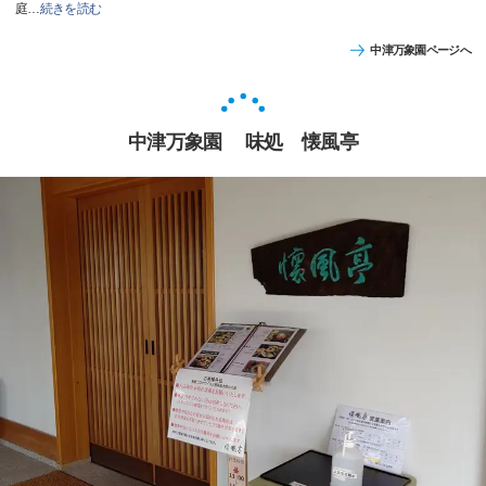
庭
…
続きを読む
中津万象園ページへ
中津万象園 味処 懐風亭