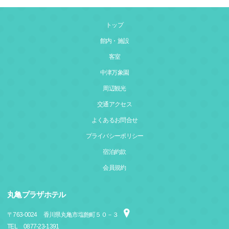
トップ
館内・施設
客室
中津万象園
周辺観光
交通アクセス
よくあるお問合せ
プライバシーポリシー
宿泊約款
会員規約
丸亀プラザホテル
〒
763-0024
香川県丸亀市塩飽町５０－３
TEL
0877-23-1391