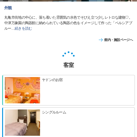
外観
丸亀市街地の中心に、落ち着いた雰囲気の水色でそびえ立つ少しレトロな建物♡。
中津万象園の陶器館に納められている陶器の色をイメージして作った「ペルシアブ
ルー
…
続きを読む
館内・施設ページへ
客室
ヤドンのお宿
シングルルーム