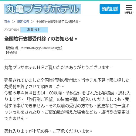
預約訂房
MENU
首頁
博客/公告
全国旅行支援受付終了のお知らせ。
お知らせ
2023/04/04
全国旅行支援受付終了のお知らせ。
【提供日程：
2023/04/04(火)
〜
2023/06/30(金)
】
【
その他
】
丸亀プラザホテルＨＰご覧いただきありがとうございます。
延長されていました全国旅行割の受付は、当ホテル予算上限に達した
為受付を終了させて頂きました。
令和５年４月４日の14：00以降、予約受付をされたお客様誠、恐れ入
りますが、「旅行割ご希望」の旨備考欄ご記入いただきましても、受
付する事ができません。それ以前の受付の方でも、変更などで一度キ
ャンセルをされたり、ご宿泊数が増えた場合なども、旅行割の変更は
できません。
恐れ入りますが上記の件、ご了承くださいませ。