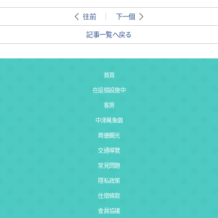
往前
下一個
記事一覧へ戻る
首頁
在這個設施中
客房
中津萬象園
周邊觀光
交通導覽
常見問題
隱私政策
住宿條款
會員協議