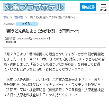
預約訂房
MENU
首頁
博客/公告
「新うどん県泊まってかがわ割」の再開(*^-^*)
お知らせ
2022/03/28
「新うどん県泊まってかがわ割」の再開(*^-^*)
【提供日程：
2022/03/28(月)
〜
2022/04/28(木)
】
【
お得情報
】
３月２８日より、香川県民の方限定となりますが、かがわ割が再開致
しました！！！ ４/２８（木）までのお泊り対象です。うどん県の皆
様、再開しました「新うどん県泊まってかがわ割」を利用してお得
に、いつもと違うひと時を、お過ごしください。(#^^#)
お申し込みの際、「かがわ割」ご希望の旨お伝え下さい。 また、
身分証明書（免許証又は、マイナンバー）と、ワクチン接種証明書
（２回目）又は、検査証明書（有効期限：ＰＣＲ検査・抗原定量検査
は３日、抗原定性検査は１日）をお持ちください。